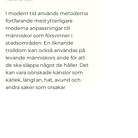
I modern tid används metoderna 
fortfarande med ytterligare 
moderna anpassningar till 
människor som försvinner i 
stadsområden. En liknande 
trolldom kan också användas på 
levande människors ande för att 
de ska släppa något de håller. Det 
kan vara oönskade känslor som 
kärlek, längtan, hat, avund och 
andra saker som orsakar 
problem, det kan vara information 
de har eller det kan vara saker eller 
föremål.
Skrivet av
Johannes Gårdbäck