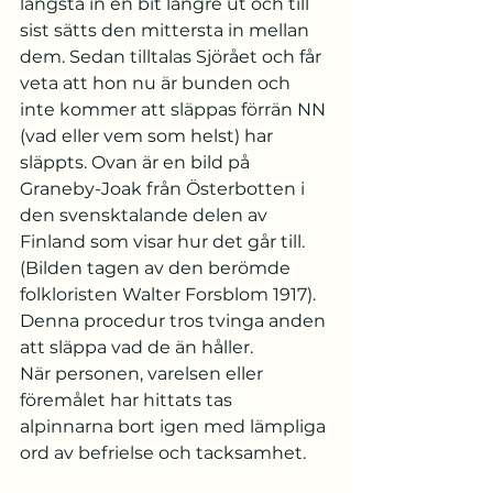
längsta in en bit längre ut och till 
sist sätts den mittersta in mellan 
dem. Sedan tilltalas Sjörået och får 
veta att hon nu är bunden och 
inte kommer att släppas förrän NN 
(vad eller vem som helst) har 
släppts. Ovan är en bild på 
Graneby-Joak från Österbotten i 
den svensktalande delen av 
Finland som visar hur det går till. 
(Bilden tagen av den berömde 
folkloristen Walter Forsblom 1917). 
Denna procedur tros tvinga anden 
att släppa vad de än håller.
När personen, varelsen eller 
föremålet har hittats tas 
alpinnarna bort igen med lämpliga 
ord av befrielse och tacksamhet.