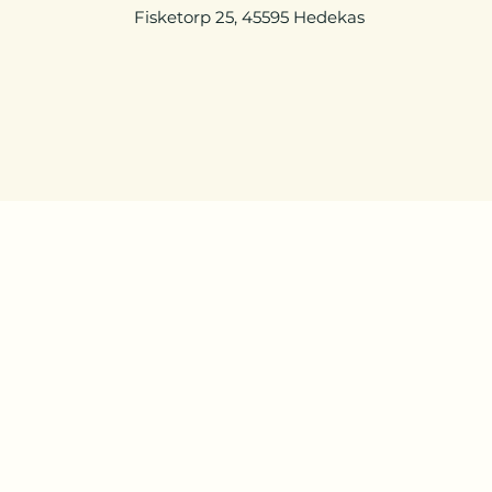
Fisketorp 25, 45595 Hedekas
The Rootdoctor
johannes@therootdoctor.se
©2024 av The Rootdoctor.