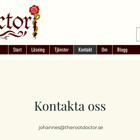
Start
Läsning
Tjänster
Kontakt
Om
Blogg
Kontakta oss
johannes@therootdoctor.se