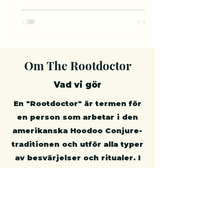
Om The Rootdoctor
Vad vi gör
En "Rootdoctor" är termen för
en person som arbetar i den
amerikanska Hoodoo Conjure-
traditionen och utför alla typer
av besvärjelser och ritualer. I
Skandinavien kallas vi för
"trollkunning" eller "klok".
Vissa kallar oss "häxdoktorer"
eller "trollkarlar". Om det är